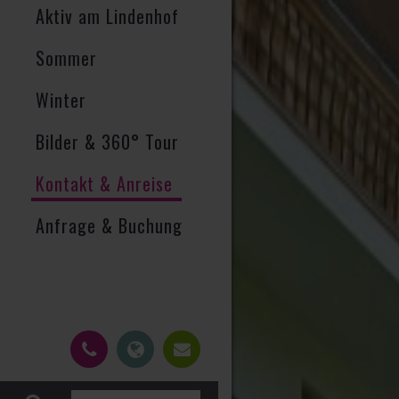
Aktiv am Lindenhof
Sommer
Winter
Bilder & 360° Tour
Kontakt & Anreise
Anfrage & Buchung
J
E
-
u
M
g