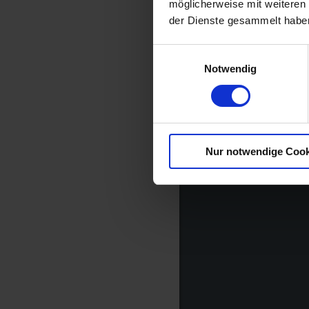
möglicherweise mit weiteren
der Dienste gesammelt habe
E
Notwendig
i
n
w
i
l
Nur notwendige Cook
l
i
g
u
n
g
s
a
u
s